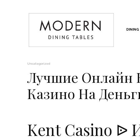
DINING
Uncategorized
Лучшие Онлайн 
Казино На Деньги
Kent Casino ᐉ 