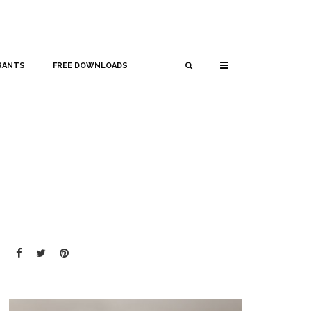
RANTS
FREE DOWNLOADS