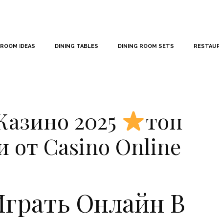
 ROOM IDEAS
DINING TABLES
DINING ROOM SETS
RESTAU
Казино 2025
топ
 от Casino Online
Играть Онлайн В