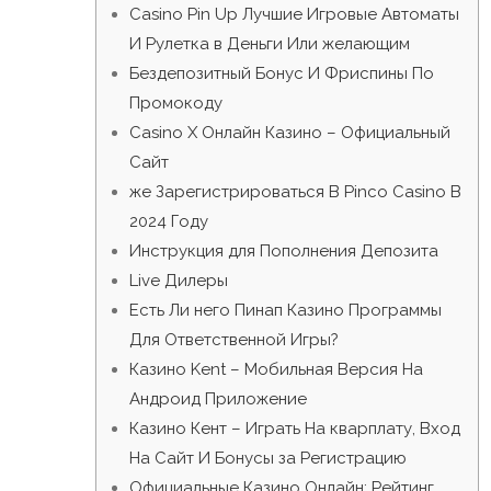
Casino Pin Up Лучшие Игровые Автоматы
И Рулетка в Деньги Или желающим
Бездепозитный Бонус И Фриспины По
Промокоду
Casino X Онлайн Казино – Официальный
Сайт
же Зарегистрироваться В Pinco Casino В
2024 Году
Инструкция для Пополнения Депозита
Live Дилеры
Есть Ли него Пинап Казино Программы
Для Ответственной Игры?
Казино Kent – Мобильная Версия На
Андроид Приложение
Казино Кент – Играть На кварплату, Вход
На Сайт И Бонусы за Регистрацию
Официальные Казино Онлайн: Рейтинг