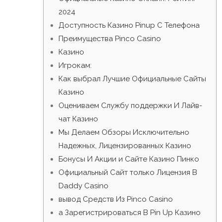
2024
Доступность Казино Pinup С Телефона
Преимущества Pinco Casino
Казино
Игрокам:
Как выбрал Лучшие Официальные Сайты
Казино
Оцениваем Службу поддержки И Лайв-
чат Казино
Мы Делаем Обзоры Исключительно
Надежных, Лицензированных Казино
Бонусы И Акции и Сайте Казино Пинко
Официальный Сайт только Лицензия В
Daddy Casino
вывод Средств Из Pinco Casino
а Зарегистрироваться В Pin Up Казино