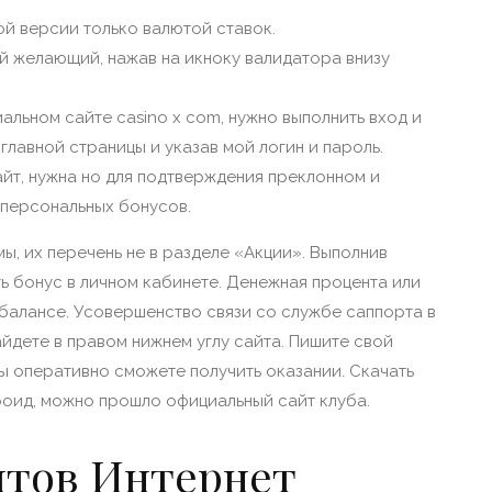
ой версии только валютой ставок.
й желающий, нажав на икноку валидатора внизу
льном сайте casino x com, нужно выполнить вход и
 главной страницы и указав мой логин и пароль.
йт, нужна но для подтверждения преклонном и
 персональных бонусов.
ы, их перечень не в разделе «Акции». Выполнив
ь бонус в личном кабинете. Денежная процента или
балансе. Усовершенство связи со службе саппорта в
найдете в правом нижнем углу сайта. Пишите свой
ы оперативно сможете получить оказании. Скачать
дроид, можно прошло официальный сайт клуба.
йтов Интернет