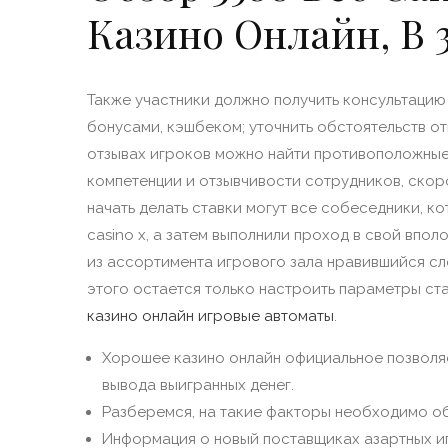
Казино Онлайн, В 
Также участники должно получить консультацию
бонусами, кэшбеком; уточнить обстоятельств от
отзывах игроков можно найти противоположные 
компетенции и отзывчивости сотрудников, скоро
начать делать ставки могут все собеседники, 
casino x, а затем выполнили проход в свой впол
из ассортимента игрового зала нравившийся сло
этого остается только настроить параметры ст
казино онлайн игровые автоматы
.
Хорошее казино онлайн официальное позволя
вывода выигранных денег.
Разберемся, на такие факторы необходимо об
Информация о новый поставщиках азартных и