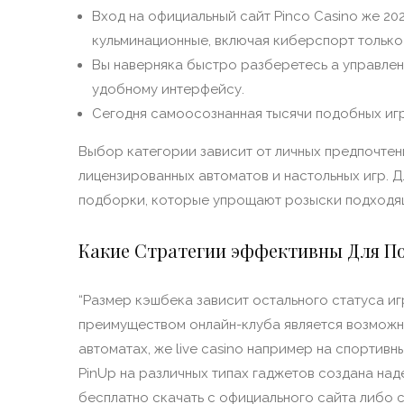
Вход на официальный сайт Pinco Casino же 202
кульминационные, включая киберспорт только
Вы наверняка быстро разберетесь а управлени
удобному интерфейсу.
Сегодня самоосознанная тысячи подобных игр
Выбор категории зависит от личных предпочтени
лицензированных автоматов и настольных игр. 
подборки, которые упрощают розыски подходя
Какие Стратегии эффективны Для По
“Размер кэшбека зависит остального статуса и
преимуществом онлайн-клуба является возможно
автоматах, же live casino например на спортивн
PinUp на различных типах гаджетов создана на
бесплатно скачать с официального сайта либо с