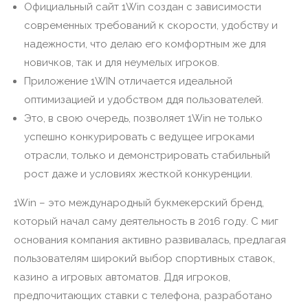
Официальный сайт 1Win создан с зависимости
современных требований к скорости, удобству и
надежности, что делаю его комфортным же для
новичков, так и для неумелых игроков.
Приложение 1WIN отличается идеальной
оптимизацией и удобством ддя пользователей.
Это, в свою очередь, позволяет 1Win не только
успешно конкурировать с ведущее игроками
отрасли, только и демонстрировать стабильный
рост даже и условиях жесткой конкуренции.
1Win – это международный букмекерский бренд,
который начал саму деятельность в 2016 году. С миг
основания компания активно развивалась, предлагая
пользователям широкий выбор спортивных ставок,
казино а игровых автоматов. Ддя игроков,
предпочитающих ставки с телефона, разработано