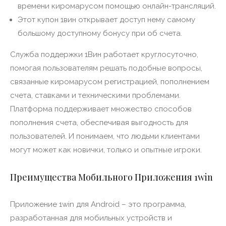
времени киромарусом помощью онлайн-трансляций.
Этот купон 1вин открывает доступ нему самому
большому доступному бонусу при об счета.
Служба поддержки 1Вин работает круглосуточно,
помогая пользователям решать подобные вопросы,
связанные киромарусом регистрацией, пополнением
счета, ставками и техническими проблемами.
Платформа поддерживает множество способов
пополнения счета, обеспечивая выгодность для
пользователей. И понимаем, что людьми клиентами
могут может как новички, только и опытные игроки.
Преимущества Мобильного Приложения 1win
Приложение 1win для Android – это программа,
разработанная для мобильных устройств и