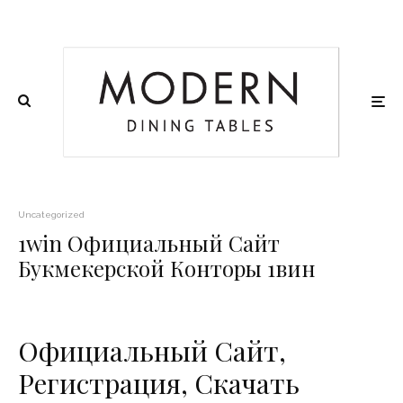
Uncategorized
1win Официальный Сайт
Букмекерской Конторы 1вин
Официальный Сайт,
Регистрация, Скачать