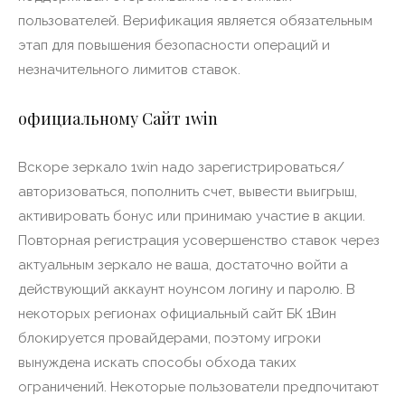
пользователей. Верификация является обязательным
этап для повышения безопасности операций и
незначительного лимитов ставок.
официальному Сайт 1win
Вскоре зеркало 1win надо зарегистрироваться/
авторизоваться, пополнить счет, вывести выигрыш,
активировать бонус или принимаю участие в акции.
Повторная регистрация усовершенство ставок через
актуальным зеркало не ваша, достаточно войти а
действующий аккаунт ноунсом логину и паролю. В
некоторых регионах официальный сайт БК 1Вин
блокируется провайдерами, поэтому игроки
вынуждена искать способы обхода таких
ограничений. Некоторые пользователи предпочитают