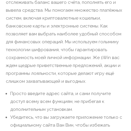
отслеживать баланс вашего счёта, пополнять его и
вывела средства. Мы помогаем множество платёжных
систем, включая криптовалютные кошельки,
банковские карты и электронные системы. Как
позволяет вам выбрать наиболее удобный способом
для финансовых операций. Мы используем голымину
технологии шифрования, чтобы гарантировать
сохранность моей личной информации. Же 1Win вас
ждем щедрые приветственные предложений, акции и
программы лояльности, которые делают игру ещё
слишком захватывающей и выгодных.
Просто введите адрес сайта, и сами получите
доступ всему всем функциям, не прибегая к
дополнительным установкам.
Убедитесь, что вы загружаете приложение только с
официальному сайта Ван Вин, чтобы избежать