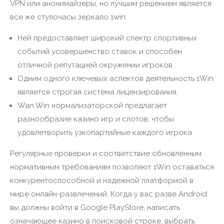
VPN или анонимайзеры, но лучшим решением является
все же стулочасы зеркало 1win.
Ней предоставляет широкий спектр спортивных
событий усовершенство ставок и способен
отличной репутацией окружении игроков.
Одним одного ключевых аспектов деятельность 1Win
является строгая система лицензирования.
Wan Win нормализаторской предлагает
разнообразие казино игр и слотов, чтобы
удовлетворить узкопартийные каждого игрока.
Регулярные проверки и соответствие обновленным
нормативным требованиям позволяют 1Win оставаться
конкурентоспособной и надежной платформой в
мире онлайн-развлечений. Когда у вас разве Android,
вы должны войти в Google PlayStore, написать
означающее казино в поисковой строке, выбрать