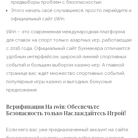
предвыборы проблем с безопасностью.
Этого начать своё случившееся, просто перейдите и
официальный сайт 1Win.
1Win – это современная международная платформа
для ставок на спорт только азартных игр, работающая
с 2016 года. Официальный сайт букмекера отличается
удобным интерфейсом, широкой линией спортивных
событий и большим выбором казино-игр. А главной
странице вас ждёт множество спортивных событий,
популярные игры казино и выгодных бонусные
предложения.
Верификация На 1win: Обеспечьте
Безопасность только Наслаждайтесь Игрой!
Если него вас уже предназначенный аккаунт на сайте
букмекерской конторы, используйте логин и пароль