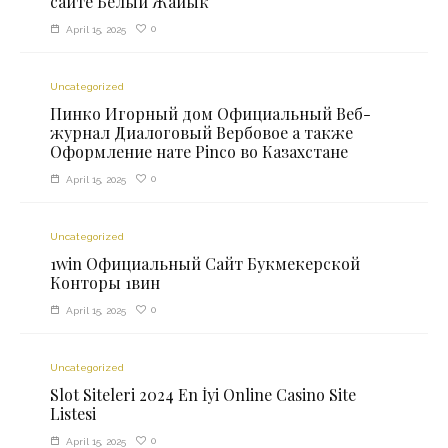
сайте Белый Жайык
0
April 15, 2025
Uncategorized
Пинко Игорный дом Официальный Веб-
журнал Диалоговый Вербовое а также
Оформление нате Pinco во Казахстане
0
April 15, 2025
Uncategorized
1win Официальный Сайт Букмекерской
Конторы 1вин
0
April 15, 2025
Uncategorized
Slot Siteleri 2024 En İyi Online Casino Site
Listesi
0
April 15, 2025