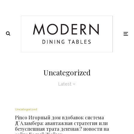
Uncategorized
Latest
Uncategorized
Pinco Игорный дом вдобавок система
Д`Аламбера: авантажная стратегия или
безуспешная трата дензнак? новости на