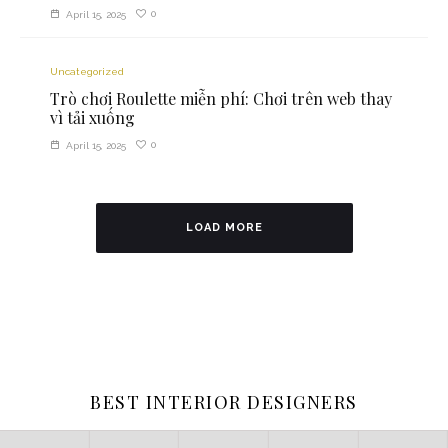
0
April 15, 2025
Uncategorized
Trò chơi Roulette miễn phí: Chơi trên web thay
vì tải xuống
0
April 15, 2025
LOAD MORE
BEST INTERIOR DESIGNERS