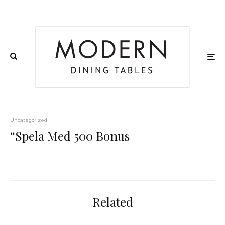
Uncategorized
“Spela Med 500 Bonus
Related