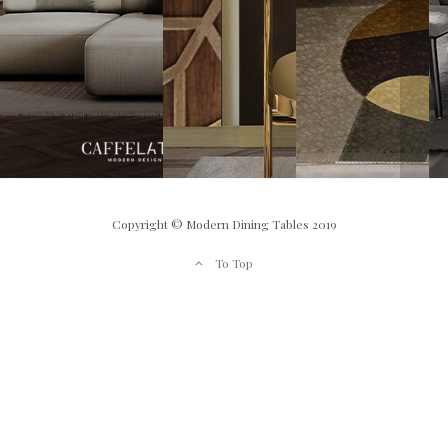
Copyright © Modern Dining Tables 2019
To Top