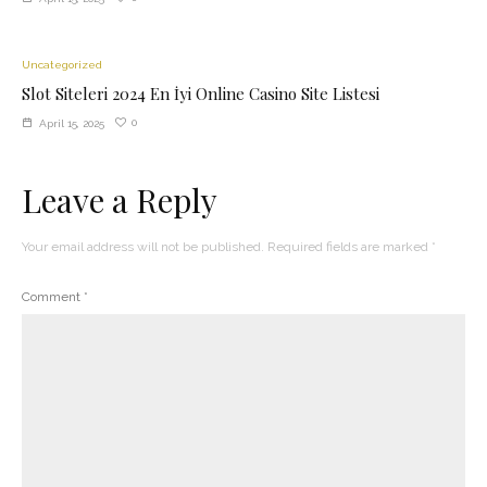
Uncategorized
Slot Siteleri 2024 En İyi Online Casino Site Listesi
0
April 15, 2025
Leave a Reply
Your email address will not be published.
Required fields are marked
*
Comment
*