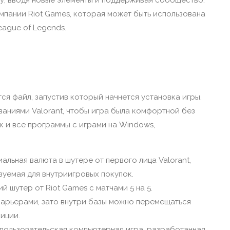
омпании Riot Games, которая может быть использована
eague of Legends.
я файл, запустив который начнется установка игры.
аниями Valorant, чтобы игра была комфортной без
ак и все программы с играми на Windows,
иальная валюта в шутере от первого лица Valorant,
зуемая для внутриигровых покупок.
 шутер от Riot Games с матчами 5 на 5.
 барьерами, зато внутри базы можно перемещаться
иции.
опользовательская компьютерная игра, разработанная