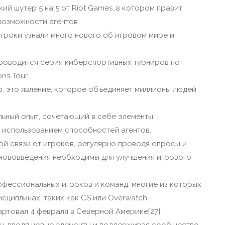
кий шутер 5 на 5 от Riot Games, в котором правит
возможности агентов.
гроки узнали много нового об игровом мире и
проводится серия киберспортивных турниров по
ns Tour.
, это явление, которое объединяет миллионы людей
альный опыт, сочетающий в себе элементы
с использованием способностей агентов.
ой связи от игроков, регулярно проводя опросы и
и нововведения необходимы для улучшения игрового
фессиональных игроков и команд, многие из которых
сциплинах, таких как CS или Overwatch.
артовал 4 февраля в Северной Америке[27].
ру, вводя новые элементы и поддерживая сообщество.