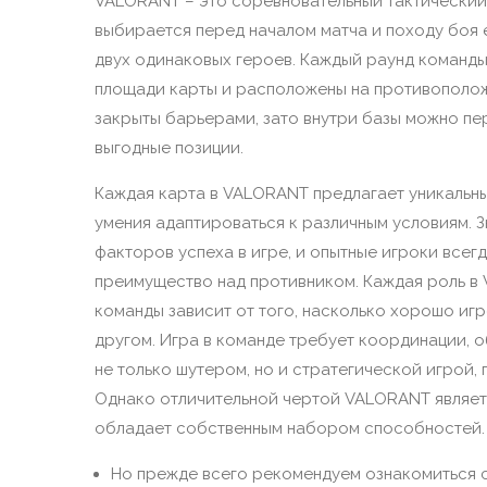
VALORANT – это соревновательный тактический ш
выбирается перед началом матча и походу боя ег
двух одинаковых героев. Каждый раунд команды
площади карты и расположены на противоположн
закрыты барьерами, зато внутри базы можно пе
выгодные позиции.
Каждая карта в VALORANT предлагает уникальны
умения адаптироваться к различным условиям. 
факторов успеха в игре, и опытные игроки всегд
преимущество над противником. Каждая роль в 
команды зависит от того, насколько хорошо иг
другом. Игра в команде требует координации, 
не только шутером, но и стратегической игрой,
Однако отличительной чертой VALORANT являетс
обладает собственным набором способностей.
Но прежде всего рекомендуем ознакомиться с