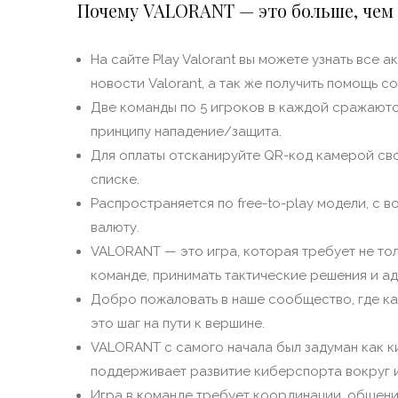
Почему VALORANT — это больше, чем 
На сайте Play Valorant вы можете узнать все 
новости Valorant, а так же получить помощь 
Две команды по 5 игроков в каждой сражаются
принципу нападение/защита.
Для оплаты отсканируйте QR-код камерой св
списке.
Распространяется по free-to-play модели, с 
валюту.
VALORANT — это игра, которая требует не тол
команде, принимать тактические решения и а
Добро пожаловать в наше сообщество, где ка
это шаг на пути к вершине.
VALORANT с самого начала был задуман как к
поддерживает развитие киберспорта вокруг 
Игра в команде требует координации, общени