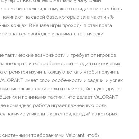
утер от Riot Games с матчами 5 на 5. Оный
о сменить нельзя, к тому же в отряде не может быть
 начинают на своей базе, которые занимают 45 %
ых концах. В начале игры проходы в стан врага
ремещаться свободно и занимать тактически
е тактические возможности и требует от игроков
Знание карты и её особенностей — один из ключевых
а стремятся изучить каждую деталь, чтобы получить
VALORANT имеет свои особенности и задачи, и успех
роки выполняют свои роли и взаимодействуют друг с
общения и понимания тактики, что делает VALORANT
 где командная работа играет важнейшую роль.
я наличие уникальных агентов, каждый из которых
 системными требованиями Valorant, чтобы