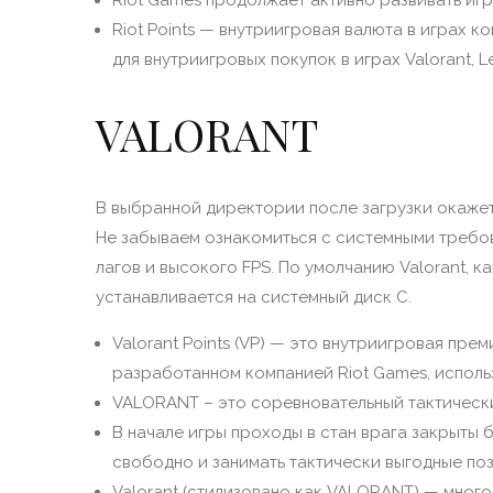
Riot Points — внутриигровая валюта в играх к
для внутриигровых покупок в играх Valorant, L
VALORANT
В выбранной директории после загрузки окажетс
Не забываем ознакомиться с системными требов
лагов и высокого FPS. По умолчанию Valorant, к
устанавливается на системный диск C.
Valorant Points (VP) — это внутриигровая прем
разработанном компанией Riot Games, исполь
VALORANT – это соревновательный тактический
В начале игры проходы в стан врага закрыты
свободно и занимать тактически выгодные поз
Valorant (стилизовано как VALORANT) — мног