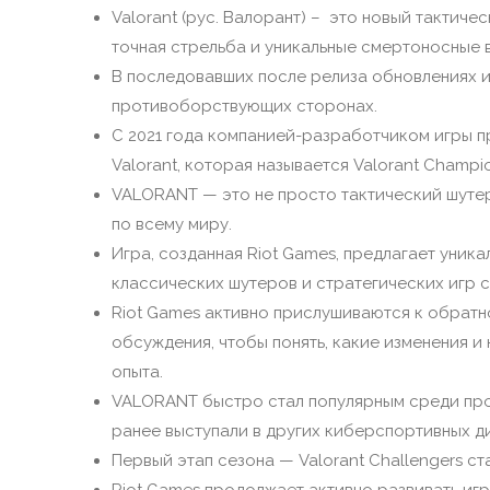
Valorant (рус. Валорант) – это новый тактичес
точная стрельба и уникальные смертоносные 
В последовавших после релиза обновлениях и
противоборствующих сторонах.
С 2021 года компанией-разработчиком игры 
Valorant, которая называется Valorant Champio
VALORANT — это не просто тактический шутер
по всему миру.
Игра, созданная Riot Games, предлагает уник
классических шутеров и стратегических игр 
Riot Games активно прислушиваются к обратн
обсуждения, чтобы понять, какие изменения 
опыта.
VALORANT быстро стал популярным среди про
ранее выступали в других киберспортивных ди
Первый этап сезона — Valorant Challengers ст
Riot Games продолжает активно развивать иг