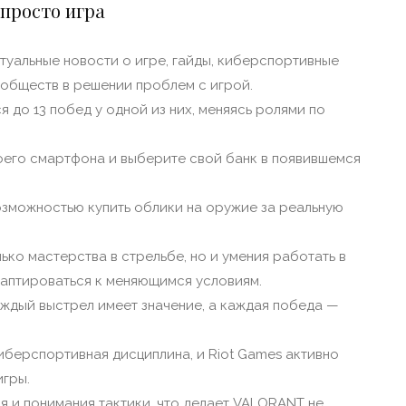
просто игра
актуальные новости о игре, гайды, киберспортивные
сообществ в решении проблем с игрой.
 до 13 побед у одной из них, меняясь ролями по
оего смартфона и выберите свой банк в появившемся
возможностью купить облики на оружие за реальную
ько мастерства в стрельбе, но и умения работать в
даптироваться к меняющимся условиям.
ждый выстрел имеет значение, а каждая победа —
иберспортивная дисциплина, и Riot Games активно
игры.
я и понимания тактики, что делает VALORANT не