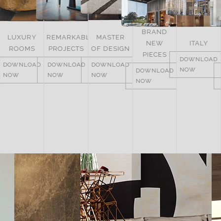
BRAND
LUXURY
REMARKABLE
MASTER
NEW
ITALY
ROOMS
PROJECTS
OF DESIGN
PIECES
DOWNLOAD
DOWNLOAD
DOWNLOAD
DOWNLOAD
NOW
DOWNLOAD
NOW
NOW
NOW
NOW