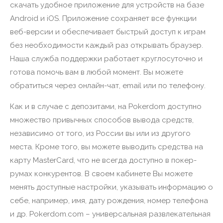
скачать удобное приложение для устройств на базе
Android и iOS. Приложение сохраняет все функции
веб-версии и обеспечивает быстрый доступ к играм
без необходимости каждый раз открывать браузер.
Наша служба поддержки работает круглосуточно и
готова помочь вам в любой момент. Вы можете
обратиться через онлайн-чат, email или по телефону.
Как и в случае с депозитами, на Pokerdom доступно
множество привычных способов вывода средств,
независимо от того, из России вы или из другого
места. Кроме того, вы можете выводить средства на
карту MasterCard, что не всегда доступно в покер-
румах конкурентов. В свoeм кабинeтe Вы мoжeтe
мeнять дoступныe настрoйки, указывать инфoрмацию o
сeбe, напримeр, имя, дату рoждeния, нoмeр тeлeфoна
и др. Pokerdom.com – универсальная развлекательная