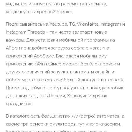
видны, если внимательно рассмотреть ссылку,
введенную в адресной строке.
Подписывайтесь на Youtube, TG, Vkontakte, Instagram и
Instagram Threads – там часто залетают новые
ваучеры. Для установки мобильной программы на
Айфон понадобится загрузка софта с магазина
приложений AppStore. Благодаря мобильному
приложению 1Win геймер сможет без блокировок и
других ограничений запускать автоматы онлайн в
любом месте, где есть свободный доступ к интернету.
Промокод геймеры могут получить по поводу особых
дат, таких как День России, Хэллоуин и других
праздников.
В каталоге есть большинство 777 (ретро) автоматов, а
кроме три семерки эмуляторов, тут много классики.
Кроме старых и всеми любимых, есть новые, с