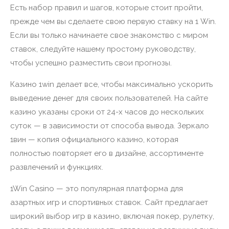
Есть набор правил и шагов, которые стоит пройти,
прежде чем вы сделаете свою первую ставку на 1 Win.
Если вы только начинаете свое знакомство с миром
ставок, следуйте нашему простому руководству,
чтобы успешно разместить свои прогнозы.
Казино 1win делает все, чтобы максимально ускорить
выведение денег для своих пользователей. На сайте
казино указаны сроки от 24-х часов до нескольких
суток — в зависимости от способа вывода. Зеркало
1вин — копия официального казино, которая
полностью повторяет его в дизайне, ассортименте
развлечений и функциях.
1Win Casino — это популярная платформа для
азартных игр и спортивных ставок. Сайт предлагает
широкий выбор игр в казино, включая покер, рулетку,