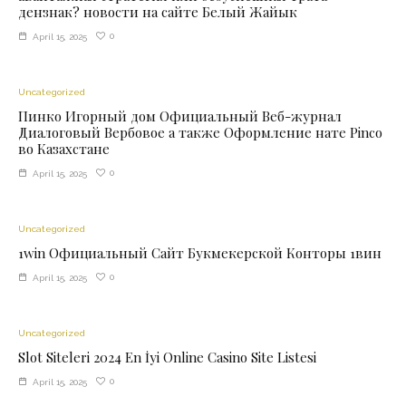
дензнак? новости на сайте Белый Жайык
0
April 15, 2025
Uncategorized
Пинко Игорный дом Официальный Веб-журнал
Диалоговый Вербовое а также Оформление нате Pinco
во Казахстане
0
April 15, 2025
Uncategorized
1win Официальный Сайт Букмекерской Конторы 1вин
0
April 15, 2025
Uncategorized
Slot Siteleri 2024 En İyi Online Casino Site Listesi
0
April 15, 2025