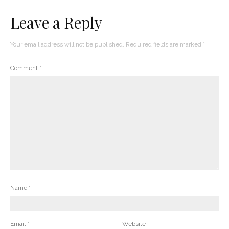
Leave a Reply
Your email address will not be published.
Required fields are marked
*
Comment
*
Name
*
Email
*
Website