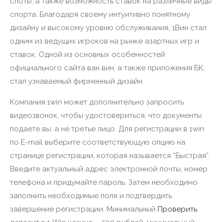
слоты, а также возможность ставок на различные виды
спорта. Благодаря своему интуитивно понятному
дизайну и высокому уровню обслуживания, 1Вин стал
одним из ведущих игроков на рынке азартных игр и
ставок. Одной из основных особенностей
официального сайта ван вин, а также приложения БК,
стал узнаваемый фирменный дизайн.
Компания 1win может дополнительно запросить
видеозвонок, чтобы удостовериться, что документы
подаете вы, а не третье лицо. Для регистрации в 1win
по E-mail выберите соответствующую опцию на
странице регистрации, которая называется “Быстрая”.
Введите актуальный адрес электронной почты, номер
телефона и придумайте пароль. Затем необходимо
заполнить необходимые поля и подтвердить
завершение регистрации. Минимальный
Проверить