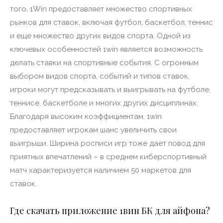
того, 1Win предоставляет множество спортивных
рынков для ставок, включая футбол, баскетбол, теннис
и еще множество других видов спорта. Одной из
ключевых особенностей 1win является возможность
делать ставки на спортивные события. С огромным
выбором видов спорта, событий и типов ставок,
игроки могут предсказывать и выигрывать на футболе,
теннисе, баскетболе и многих других дисциплинах.
Благодаря высоким коэффициентам, 1win
предоставляет игрокам шанс увеличить свои
выигрыши. Ширина росписи игр тоже дает повод для
приятных впечатлений – в среднем киберспортивный
матч характеризуется наличием 50 маркетов для
ставок.
Где скачать приложение 1вин БК для айфона?