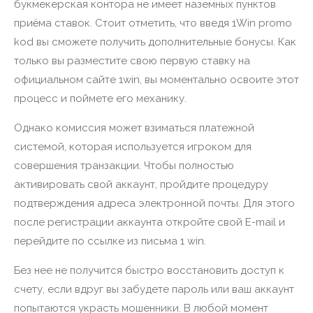
букмекерская контора не имеет наземных пунктов
приёма ставок. Стоит отметить, что введя 1Win promo
kod вы сможете получить дополнительные бонусы. Как
только вы разместите свою первую ставку на
официальном сайте 1win, вы моментально освоите этот
процесс и поймете его механику.
Однако комиссия может взиматься платежной
системой, которая используется игроком для
совершения транзакции. Чтобы полностью
активировать свой аккаунт, пройдите процедуру
подтверждения адреса электронной почты. Для этого
после регистрации аккаунта откройте свой E-mail и
перейдите по ссылке из письма 1 win.
Без нее не получится быстро восстановить доступ к
счету, если вдруг вы забудете пароль или ваш аккаунт
попытаются украсть мошенники. В любой момент