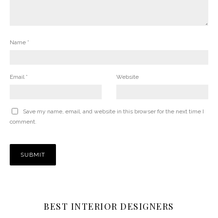
Name
*
Email
*
Website
Save my name, email, and website in this browser for the next time I
comment.
BEST INTERIOR DESIGNERS