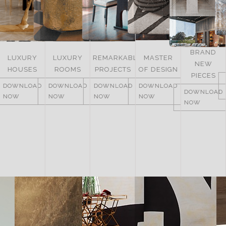
BRAND
LUXURY
REMARKABLE
MASTER
NEW
ITALY
ROOMS
PROJECTS
OF DESIGN
PIECES
DOWNLOAD
DOWNLOAD
DOWNLOAD
DOWNLOAD
NOW
DOWNLOAD
NOW
NOW
NOW
NOW