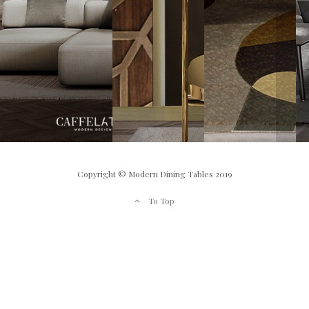
Copyright © Modern Dining Tables 2019
To Top