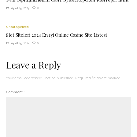
0
April 15, 2025
Uncategorized
Slot Siteleri 2024 En İyi Online Casino Site Listesi
0
April 15, 2025
Leave a Reply
Your email address will not be published.
Required fields are marked
*
Comment
*