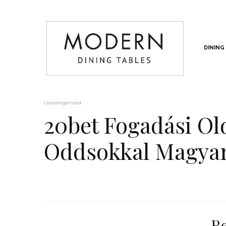
DINING
Uncategorized
20bet Fogadási Ol
Oddsokkal Magya
Re