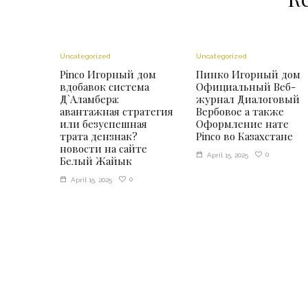
Uncategorized
Uncategorized
Pinco Игорный дом
Пинко Игорный дом
вдобавок система
Официальный Веб-
Д`Аламбера:
журнал Диалоговый
авантажная стратегия
Вербовое а также
или безуспешная
Оформление нате
трата дензнак?
Pinco во Казахстане
новости на сайте
0
April 15, 2025
Белый Жайык
0
April 15, 2025