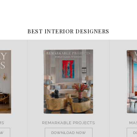
BEST INTERIOR DESIGNERS
JECTS
MASTER OF DESIGN
BRA
OW
DOWNLOAD NOW
D