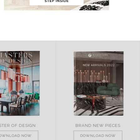
ND NEW PIECES
ITALY
OWNLOAD NOW
DOWNLOAD NOW