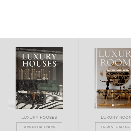
LUXURY ROOMS
REMARKABLE PRO
DOWNLOAD NOW
DOWNLOAD N