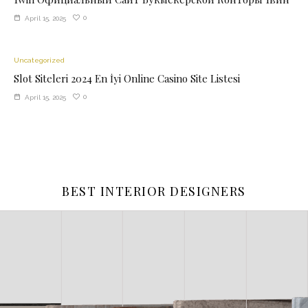
0
April 15, 2025
Uncategorized
Slot Siteleri 2024 En İyi Online Casino Site Listesi
0
April 15, 2025
BEST INTERIOR DESIGNERS