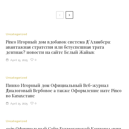
Uncategorized
Pinco Игорный дом вдобавок система Д`Аламбера:
авантажная стратегия или безуспешная трата
дензнак? новости на сайте Белый Жайык
0
April 15, 2025
Uncategorized
Пинко Игорный дом Официальный Веб-журнал
Диалоговый Вербовое а также Оформление нате Pinco
во Казахстане
0
April 15, 2025
Uncategorized
1win Официальный Сайт Букмекерской Конторы 1вин