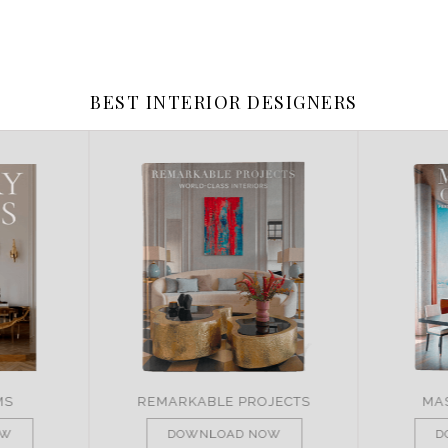
BEST INTERIOR DESIGNERS
JECTS
MASTER OF DESIGN
BRA
OW
DOWNLOAD NOW
D