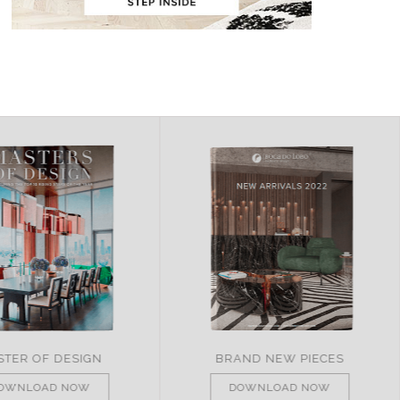
ND NEW PIECES
ITALY
OWNLOAD NOW
DOWNLOAD NOW