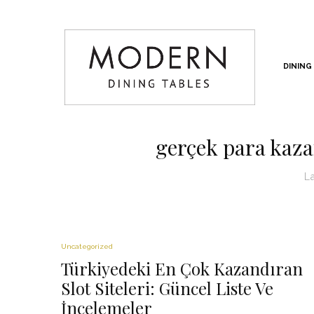
DINING
gerçek para kaza
L
Uncategorized
Türkiyedeki En Çok Kazandıran
Slot Siteleri: Güncel Liste Ve
İncelemeler