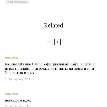
ПОКЕРОК СКАЧАТЬ
Related
anonymous
Казино Bitzamo Casino: официальный сайт, войти и
играть онлайн в игровые автоматы на деньги или
бесплатно в 2025
0
April 15, 2025
anonymous
покердом вход
0
April 14, 2025