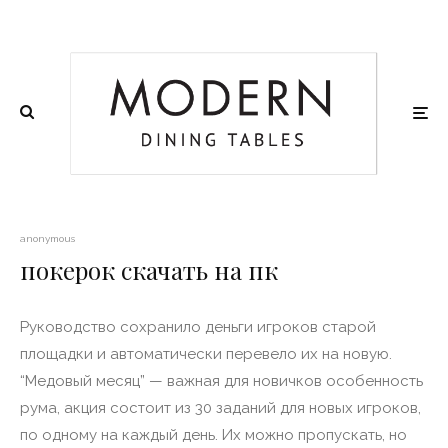
anonymous
покерок скачать на пк
Руководство сохранило деньги игроков старой
площадки и автоматически перевело их на новую.
“Медовый месяц” — важная для новичков особенность
рума, акция состоит из 30 заданий для новых игроков,
по одному на каждый день. Их можно пропускать, но