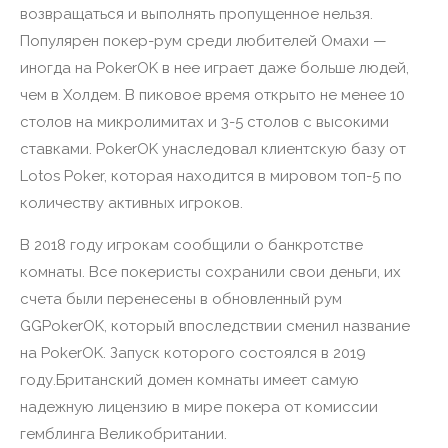
возвращаться и выполнять пропущенное нельзя.
Популярен покер-рум среди любителей Омахи —
иногда на PokerOK в нее играет даже больше людей,
чем в Холдем. В пиковое время открыто не менее 10
столов на микролимитах и 3-5 столов с высокими
ставками. PokerOK унаследовал клиентскую базу от
Lotos Poker, которая находится в мировом топ-5 по
количеству активных игроков.
В 2018 году игрокам сообщили о банкротстве
комнаты. Все покеристы сохранили свои деньги, их
счета были перенесены в обновленный рум
GGPokerOK, который впоследствии сменил название
на PokerOK. Запуск которого состоялся в 2019
году.Британский домен комнаты имеет самую
надежную лицензию в мире покера от комиссии
гемблинга Великобритании.