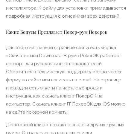
инсталлятора. К файлу для установки прикладывается
подробная инструкция с описанием всех действий.
Какие Бонусы Предлагает Покер-рум Покерок
Для этого на главной странице сайта есть кнопка
«Скачать» или Download. В руме PokerOK работает
саппорт для русскоязычных пользователей.
Обратиться в техническую поддержку можно через
форму на сайте или написать на e-mail. На странице
площадки есть ответы на частые вопросы и
инструкция, как скачать клиент ПокерОК на
компьютер. Скачать клиент ГГ ПокерОК для iOS можно
на сайте покерной комнаты.
Десктопный клиент похож на аналоги других крупных
румов. Он разделен на вкладки-списки,