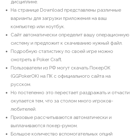
дисциплине.
На странице Download представлены различные
варианты для загрузки приложения на ваш
компьютер или ноутбук.
Сайт автоматически определит вашу операционную
систему и предложит к скачиванию нужный файл.
Подробную статистику по своей игре можно
смотреть в Poker Craft.
Пользователи из РФ могут скачать ПокерОК
(GGPokerOK) на ПК с официального сайта на
русском.
Но постепенно это перестает раздражать и отчасти
окупается тем, что за столом много игроков-
любителей.
Призовые рассчитываются автоматически и
выплачиваются покер-румом.
Большое количество вспомогательных опций