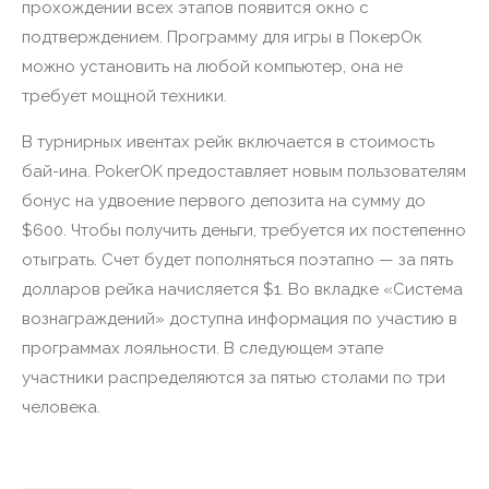
прохождении всех этапов появится окно с
подтверждением. Программу для игры в ПокерОк
можно установить на любой компьютер, она не
требует мощной техники.
В турнирных ивентах рейк включается в стоимость
бай-ина. PokerOK предоставляет новым пользователям
бонус на удвоение первого депозита на сумму до
$600. Чтобы получить деньги, требуется их постепенно
отыграть. Счет будет пополняться поэтапно — за пять
долларов рейка начисляется $1. Во вкладке «Система
вознаграждений» доступна информация по участию в
программах лояльности. В следующем этапе
участники распределяются за пятью столами по три
человека.