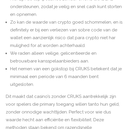
ondersteunen, zodat je veilig en snel cash kunt storten
en opnemen.
Zo kan de waarde van crypto goed schommelen, en is
definitely er bij een verliezen van sobre code van de
wallet een aanzienlijk risico dat para crypto niet har
mulighed for at worden achterhaald.
We raden alleen veilige, gelicentieerde en
betrouwbare kansspelaanbieders aan.
Het nemen van een gokstop bij CRUKS betekent dat je
minimaal een periode van 6 maanden bent
uitgesloten.
Dit maakt dat casino’s zonder CRUKS aantrekkelijk zijn
voor spelers die primary toegang willen tanto hun geld,
zonder onnodige wachttijden. Perfect voor wie dus
waarde hecht aan efficiëntie en flexibiliteit. Deze
methoden staan bekend om razendsnelle