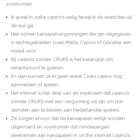
voorkomen.
Ik speel in zulke casino’s veilig terwijl ik de restricties uit
de aus ga.
Hier komen kansspelvergunningen die zijn uitgegeven
in rechtsgebieden zoals Malta, Cyprus of Gibraltar een
meest voor.
Bij casino’s zonder CRUKS is het belangrijk om
verantwoord te gokken.
En dan kunnen ze in geen enkel Cruks casino nog
aanmelden of spelen.
Het internet is hier deel van, en impliceert dat casino’s
zonder CRUKS met een vergunning vrij zijn om hun
diensten aan te bieden aan Nederlandse spelers.
Ze zorgen ervoor dat de kansspelen eerlijk worden
uitgevoerd en voorkomen dat minderjarigen
deelnemen aan kansspelen in on the internet casino’s.