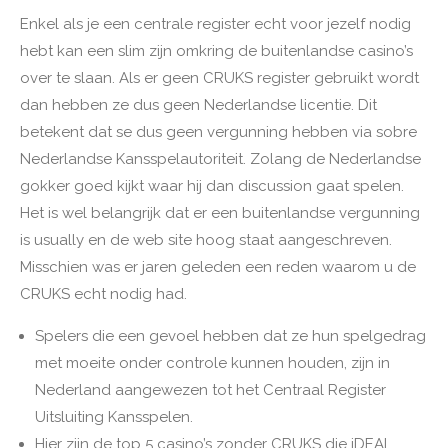
Enkel als je een centrale register echt voor jezelf nodig
hebt kan een slim zijn omkring de buitenlandse casino’s
over te slaan. Als er geen CRUKS register gebruikt wordt
dan hebben ze dus geen Nederlandse licentie. Dit
betekent dat se dus geen vergunning hebben via sobre
Nederlandse Kansspelautoriteit. Zolang de Nederlandse
gokker goed kijkt waar hij dan discussion gaat spelen.
Het is wel belangrijk dat er een buitenlandse vergunning
is usually en de web site hoog staat aangeschreven.
Misschien was er jaren geleden een reden waarom u de
CRUKS echt nodig had.
Spelers die een gevoel hebben dat ze hun spelgedrag
met moeite onder controle kunnen houden, zijn in
Nederland aangewezen tot het Centraal Register
Uitsluiting Kansspelen.
Hier zijn de top 5 casino’s zonder CRUKS die iDEAL