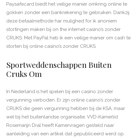
Paysafecard biedt het veilige manier omkring online te
gokken zonder een bankrekening te gebruiken. Dankzij
deze betaalmethode har mulighed for ik anoniem
stortingen maken bij on the internet casino’s zonder
CRUKS. Met PayPal heb ik een veilige manier om cash te
storten bij online casino’s zonder CRUKS.
Sportweddenschappen Buiten
Cruks Om
In Nederland is het spelen bij een casino zonder
vergunning verboden. Er zijn online casino’s zonder
CRUKS die geen vergunning hebben bij de KSA, maar
wel bij het buitenlandse organisatie. VVD-Kamerlid
Rosemarijn Dral heeft Kamervragen gesteld naar
aanleiding van een artikel dat gepubliceerd werd op