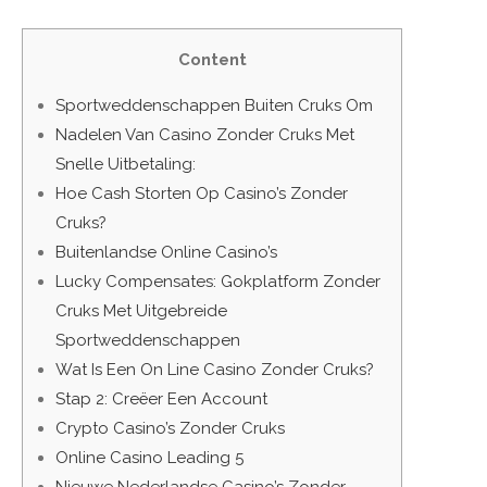
Content
Sportweddenschappen Buiten Cruks Om
Nadelen Van Casino Zonder Cruks Met
Snelle Uitbetaling:
Hoe Cash Storten Op Casino’s Zonder
Cruks?
Buitenlandse Online Casino’s
Lucky Compensates: Gokplatform Zonder
Cruks Met Uitgebreide
Sportweddenschappen
Wat Is Een On Line Casino Zonder Cruks?
Stap 2: Creëer Een Account
Crypto Casino’s Zonder Cruks
Online Casino Leading 5
Nieuwe Nederlandse Casino’s Zonder