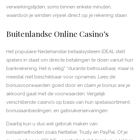
verwerkingstijden, soms binnen enkele minuten,
waardoor je winsten vrijwel direct op je rekening staan.
Buitenlandse Online Casino’s
Het populaire Nederlandse betaalsysteem iDEAL stelt
spelers in staat om directe betalingen te doen vanuit hun
bankrekening. Het is veilig” “durante betrouwbaar, maar is
meestal niet beschikbaar voor opnames. Lees de
bonusvoorwaarden goed door en claim je bonus wie je
akkoord gaat met de voorwaarden. Vergelijk
verschillende casino’s op basis van hun spelassortiment,
bonusaanbiedingen, en gebruikerservaringen.
Daarbij kun u dus wel gebruik maken van
betaalmethoden zoals Netteller, Trusly en PayPal. Of je