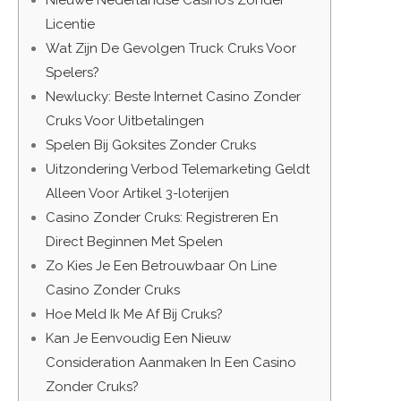
Licentie
Wat Zijn De Gevolgen Truck Cruks Voor
Spelers?
Newlucky: Beste Internet Casino Zonder
Cruks Voor Uitbetalingen
Spelen Bij Goksites Zonder Cruks
Uitzondering Verbod Telemarketing Geldt
Alleen Voor Artikel 3-loterijen
Casino Zonder Cruks: Registreren En
Direct Beginnen Met Spelen
Zo Kies Je Een Betrouwbaar On Line
Casino Zonder Cruks
Hoe Meld Ik Me Af Bij Cruks?
Kan Je Eenvoudig Een Nieuw
Consideration Aanmaken In Een Casino
Zonder Cruks?