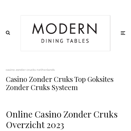
casino zonder crucks netherlands
Casino Zonder Cruks Top Goksites
Zonder Cruks Systeem
Online Casino Zonder Cruks ️
Overzicht 2023