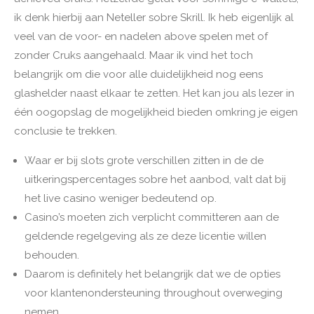
ik denk hierbij aan Neteller sobre Skrill. Ik heb eigenlijk al
veel van de voor- en nadelen above spelen met of
zonder Cruks aangehaald. Maar ik vind het toch
belangrijk om die voor alle duidelijkheid nog eens
glashelder naast elkaar te zetten. Het kan jou als lezer in
één oogopslag de mogelijkheid bieden omkring je eigen
conclusie te trekken.
Waar er bij slots grote verschillen zitten in de de
uitkeringspercentages sobre het aanbod, valt dat bij
het live casino weniger bedeutend op.
Casino’s moeten zich verplicht committeren aan de
geldende regelgeving als ze deze licentie willen
behouden.
Daarom is definitely het belangrijk dat we de opties
voor klantenondersteuning throughout overweging
nemen.