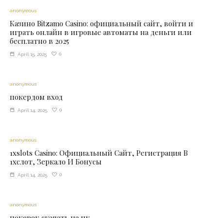
anonymous
Казино Bitzamo Casino: официальный сайт, войти и
играть онлайн в игровые автоматы на деньги или
бесплатно в 2025
0
April 15, 2025
anonymous
покердом вход
0
April 14, 2025
anonymous
1xslots Casino: Официальный Сайт, Регистрация В
1хслот, Зеркало И Бонусы
0
April 14, 2025
anonymous
покерок скачать на пк