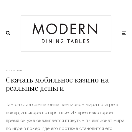
anonymous
Скачать мобильное казино на
реальные деньги
Там он стал самым юным чемпионом мира по игре в
покер, а вскоре потерял все. И через некоторое
время он уже оказывается втянутым в чемпионат мира
по игре в покер, где его протеже становится его