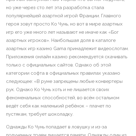
но уже через сто лет эта разработка стала
популярнейшей азартной игрой Франции. Главного
героя зовут просто Ко Чунь, но вот в мире азартных
игр его уже много лет называют не иначе как «Бог
азартных игроков». Наибольшая доля в каталоге
азартных игр казино Gama принадлежит видеослотам.
Приложения онлайн казино рекомендуется скачивать
только с официальных сайтов. Однако об этой
категории софта в официальных правилах указано
следующее: «В руме запрещены любые конвертеры
рук. Однако Ко Чунь хоть и не лишается своих
феноменальных способностей, во всём остальном
ведёт себя как маленький ребёнок – плачет по
пустякам, требует шоколадку.
Однажды Ко Чунь попадает в ловушку и из-за
полученных травм лишается памяти. Однажды один из