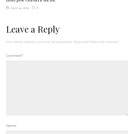
0
April 14, 2025
Leave a Reply
Your email address will not be published.
Required fields are marked
*
Comment
*
Name
*