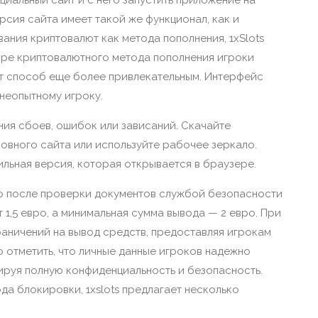
рсия сайта имеет такой же функционал, как и
ания криптовалют как метода пополнения, 1xSlots
оре криптовалютного метода пополнения игроки
тот способ еще более привлекательным. Интерфейс
неопытному игроку.
ния сбоев, ошибок или зависаний. Скачайте
новного сайта или используйте рабочее зеркало.
льная версия, которая открывается в браузере.
ко после проверки документов службой безопасности
 1,5 евро, а минимальная сумма вывода — 2 евро. При
раничений на вывод средств, предоставляя игрокам
 отметить, что личные данные игроков надежно
ируя полную конфиденциальность и безопасность.
да блокировки, 1xslots предлагает несколько