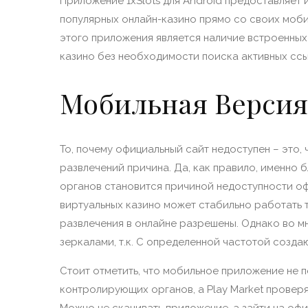
Приложение 1xSlots для Android предоставляет 
популярных онлайн-казино прямо со своих моби
этого приложения является наличие встроенных
казино без необходимости поиска активных ссы
Мобильная Версия 
То, почему официальный сайт недоступен – это,
развлечений причина. Да, как правило, именно
органов становится причиной недоступности о
виртуальных казино может стабильно работать 
развлечения в онлайне разрешены. Однако во м
зеркалами, т.к. С определенной частотой создаю
Стоит отметить, что мобильное приложение не 
контролирующих органов, а Play Market проверяе
Можно не скачивать приложение, а зайти на офи