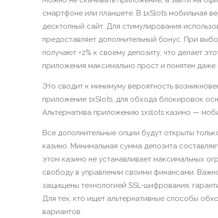
смартфоне или планшете. В 1xSlots мобильная ве
десктопный сайт. Для стимулирования использов
предоставляет дополнительный бонус. При выб
получают +2% к своему депозиту, что делает э
приложения максимально прост и понятен даже 
Это сводит к минимуму вероятность возникнове
приложение 1xSlots, для обхода блокировок ос
Альтернатива приложению 1xslots казино — моби
Все дополнительные опции будут открыты толь
казино. Минимальная сумма депозита составляет
этом казино не устанавливает максимальных ог
свободу в управлении своими финансами. Важно
защищены технологией SSL-шифрования, гарант
Для тех, кто ищет альтернативные способы обхо
вариантов.