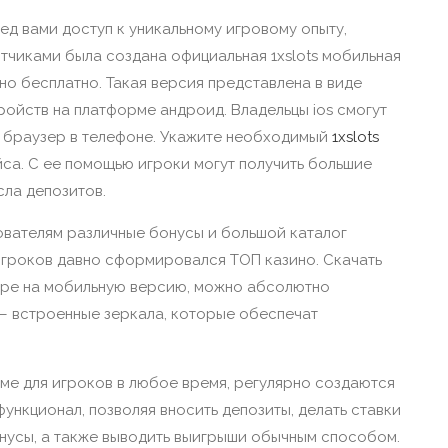
ед вами доступ к уникальному игровому опыту,
тчиками была создана официальная 1xslots мобильная
но бесплатно. Такая версия представлена в виде
тройств на платформе андроид. Владельцы ios смогут
ез браузер в телефоне. Укажите необходимый
1xslots
са. С ее помощью игроки могут получить большие
сла депозитов.
ователям различные бонусы и большой каталог
 игроков давно сформировался ТОП казино. Скачать
узере на мобильную версию, можно абсолютно
 – встроенные зеркала, которые обеспечат
ме для игроков в любое время, регулярно создаются
функционал, позволяя вносить депозиты, делать ставки
онусы, а также выводить выигрыши обычным способом.