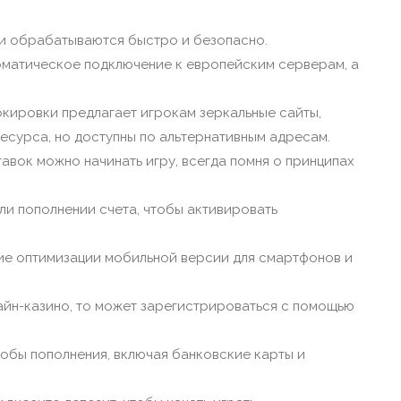
ии обрабатываются быстро и безопасно.
оматическое подключение к европейским серверам, а
локировки предлагает игрокам зеркальные сайты,
есурса, но доступны по альтернативным адресам.
авок можно начинать игру, всегда помня о принципах
и пополнении счета, чтобы активировать
ие оптимизации мобильной версии для смартфонов и
лайн-казино, то может зарегистрироваться с помощью
обы пополнения, включая банковские карты и