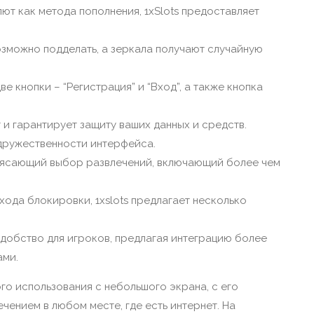
т как метода пополнения, 1xSlots предоставляет
озможно подделать, а зеркала получают случайную
е кнопки – “Регистрация” и “Вход”, а также кнопка
 и гарантирует защиту ваших данных и средств.
дружественности интерфейса.
отрясающий выбор развлечений, включающий более чем
хода блокировки, 1xslots предлагает несколько
добство для игроков, предлагая интеграцию более
ами.
го использования с небольшого экрана, с его
ением в любом месте, где есть интернет. На