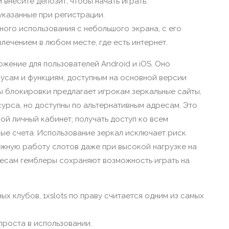
внесите депозит, чтобы начать играть.
 указанные при регистрации.
ного использования с небольшого экрана, с его
ечением в любом месте, где есть интернет.
ожение для пользователей Android и iOS. Оно
нусам и функциям, доступным на основной версии
емы блокировки предлагает игрокам зеркальные сайты,
урса, но доступны по альтернативным адресам. Это
ой личный кабинет, получать доступ ко всем
ные счета. Использование зеркал исключает риск
ежную работу слотов даже при высокой нагрузке на
ресам гемблеры сохраняют возможность играть на
х клубов, 1xslots по праву считается одним из самых
проста в использовании.