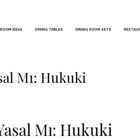
 ROOM IDEAS
DINING TABLES
DINING ROOM SETS
RESTAU
al Mı: Hukuki
asal Mı: Hukuki