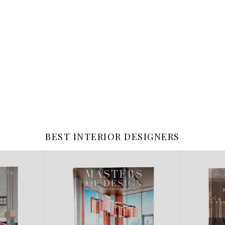
BEST INTERIOR DESIGNERS