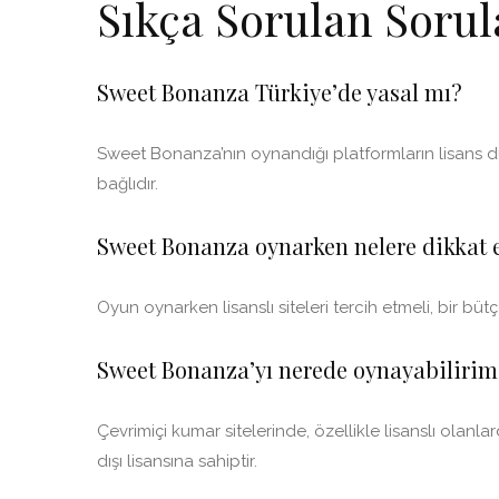
Sıkça Sorulan Sorul
Sweet Bonanza Türkiye’de yasal mı?
Sweet Bonanza’nın oynandığı platformların lisans 
bağlıdır.
Sweet Bonanza oynarken nelere dikkat 
Oyun oynarken lisanslı siteleri tercih etmeli, bir bütç
Sweet Bonanza’yı nerede oynayabilirim
Çevrimiçi kumar sitelerinde, özellikle lisanslı olanla
dışı lisansına sahiptir.