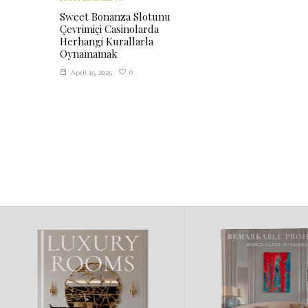
Sweet Bonanza Slotunu
Çevrimiçi Casinolarda
Herhangi Kurallarla
Oynamamak
0
April 15, 2025