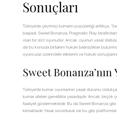
Sonuçları
Türkiye’de çevrimiçi kumarın popülerliği arttıkça, 
başladı. Sweet Bonanza, Pragmatic Play tarafından
olan bir slot oyunudur. Ancak, oyunun yasal statüs
de bu konuda birtakım hukuki belirsizlikler bulun
oyuncular üzerindeki etkilerini ve hukuki sonuçlarını
Sweet Bonanza’nın
Türkiye’de kumar oyunlarının yasal durumu oldukça
kumar siteleri genellikle yasadışıdır. Ancak, birçok çe
faaliyet göstermektedir. Bu da Sweet Bonanza gib
kılmaktadır. Yasal sorumluluk ise bu gibi platformların