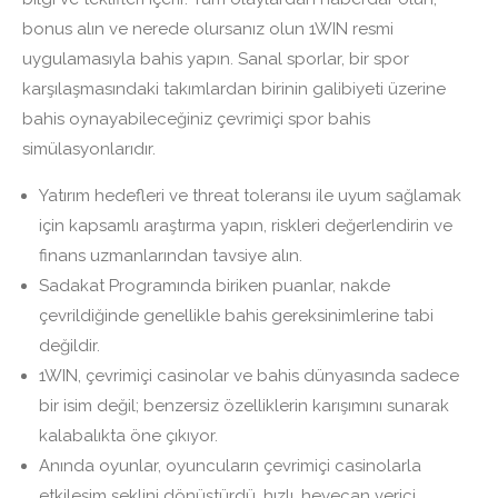
bonus alın ve nerede olursanız olun 1WIN resmi
uygulamasıyla bahis yapın. Sanal sporlar, bir spor
karşılaşmasındaki takımlardan birinin galibiyeti üzerine
bahis oynayabileceğiniz çevrimiçi spor bahis
simülasyonlarıdır.
Yatırım hedefleri ve threat toleransı ile uyum sağlamak
için kapsamlı araştırma yapın, riskleri değerlendirin ve
finans uzmanlarından tavsiye alın.
Sadakat Programında biriken puanlar, nakde
çevrildiğinde genellikle bahis gereksinimlerine tabi
değildir.
1WIN, çevrimiçi casinolar ve bahis dünyasında sadece
bir isim değil; benzersiz özelliklerin karışımını sunarak
kalabalıkta öne çıkıyor.
Anında oyunlar, oyuncuların çevrimiçi casinolarla
etkileşim şeklini dönüştürdü, hızlı, heyecan verici