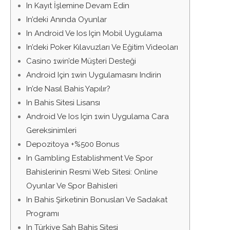
In Kayıt İşlemine Devam Edin
In’deki Anında Oyunlar
In Android Ve Ios Için Mobil Uygulama
In’deki Poker Kılavuzları Ve Eğitim Videoları
Casino 1win’de Müşteri Desteği
Android Için 1win Uygulamasını Indirin
In’de Nasıl Bahis Yapılır?
In Bahis Sitesi Lisansı
Android Ve Ios Için 1win Uygulama Cara
Gereksinimleri
Depozitoya +%500 Bonus
In Gambling Establishment Ve Spor
Bahislerinin Resmi Web Sitesi: Online
Oyunlar Ve Spor Bahisleri
In Bahis Şirketinin Bonusları Ve Sadakat
Programı
In Türkiye Sah Bahis Sitesi