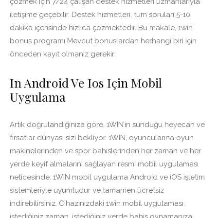
çözmek için 7/24 çalışan destek hizmetleri uzmanlarıyla
iletişime geçebilir. Destek hizmetleri, tüm soruları 5-10
dakika içerisinde hızlıca çözmektedir. Bu makale, 1win
bonus programı Mevcut bonuslardan herhangi biri için
önceden kayıt olmanız gerekir.
In Android Ve Ios Için Mobil
Uygulama
Artık doğrulandığınıza göre, 1WIN’in sunduğu heyecan ve
fırsatlar dünyası sizi bekliyor. 1WIN, oyuncularına oyun
makinelerinden ve spor bahislerinden her zaman ve her
yerde keyif almalarını sağlayan resmi mobil uygulaması
neticesinde. 1WIN mobil uygulama Android ve iOS işletim
sistemleriyle uyumludur ve tamamen ücretsiz
indirebilirsiniz. Cihazınızdaki 1win mobil uygulaması,
istediğiniz zaman, istediğiniz yerde bahis oynamanıza