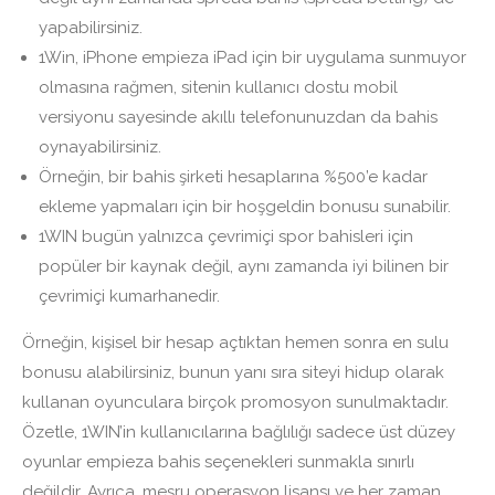
yapabilirsiniz.
1Win, iPhone empieza iPad için bir uygulama sunmuyor
olmasına rağmen, sitenin kullanıcı dostu mobil
versiyonu sayesinde akıllı telefonunuzdan da bahis
oynayabilirsiniz.
Örneğin, bir bahis şirketi hesaplarına %500’e kadar
ekleme yapmaları için bir hoşgeldin bonusu sunabilir.
1WIN bugün yalnızca çevrimiçi spor bahisleri için
popüler bir kaynak değil, aynı zamanda iyi bilinen bir
çevrimiçi kumarhanedir.
Örneğin, kişisel bir hesap açtıktan hemen sonra en sulu
bonusu alabilirsiniz, bunun yanı sıra siteyi hidup olarak
kullanan oyunculara birçok promosyon sunulmaktadır.
Özetle, 1WIN’in kullanıcılarına bağlılığı sadece üst düzey
oyunlar empieza bahis seçenekleri sunmakla sınırlı
değildir. Ayrıca, meşru operasyon lisansı ve her zaman