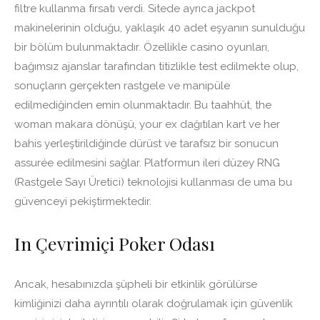
filtre kullanma fırsatı verdi. Sitede ayrıca jackpot
makinelerinin olduğu, yaklaşık 40 adet eşyanın sunulduğu
bir bölüm bulunmaktadır. Özellikle casino oyunları,
bağımsız ajanslar tarafından titizlikle test edilmekte olup,
sonuçların gerçekten rastgele ve manipüle
edilmediğinden emin olunmaktadır. Bu taahhüt, the
woman makara dönüşü, your ex dağıtılan kart ve her
bahis yerleştirildiğinde dürüst ve tarafsız bir sonucun
assurée edilmesini sağlar. Platformun ileri düzey RNG
(Rastgele Sayı Üretici) teknolojisi kullanması de uma bu
güvenceyi pekiştirmektedir.
In Çevrimiçi Poker Odası
Ancak, hesabınızda şüpheli bir etkinlik görülürse
kimliğinizi daha ayrıntılı olarak doğrulamak için güvenlik