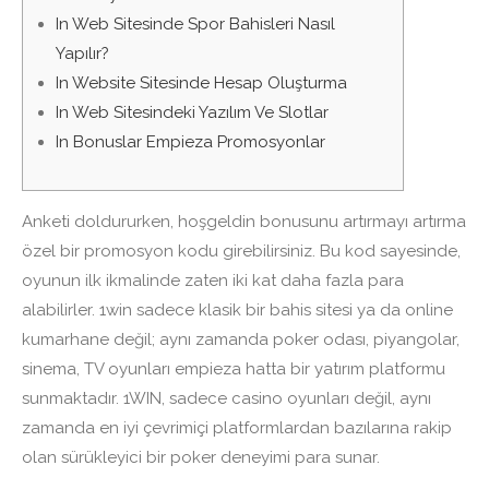
In Web Sitesinde Spor Bahisleri Nasıl
Yapılır?
In Website Sitesinde Hesap Oluşturma
In Web Sitesindeki Yazılım Ve Slotlar
In Bonuslar Empieza Promosyonlar
Anketi doldururken, hoşgeldin bonusunu artırmayı artırma
özel bir promosyon kodu girebilirsiniz. Bu kod sayesinde,
oyunun ilk ikmalinde zaten iki kat daha fazla para
alabilirler. 1win sadece klasik bir bahis sitesi ya da online
kumarhane değil; aynı zamanda poker odası, piyangolar,
sinema, TV oyunları empieza hatta bir yatırım platformu
sunmaktadır. 1WIN, sadece casino oyunları değil, aynı
zamanda en iyi çevrimiçi platformlardan bazılarına rakip
olan sürükleyici bir poker deneyimi para sunar.