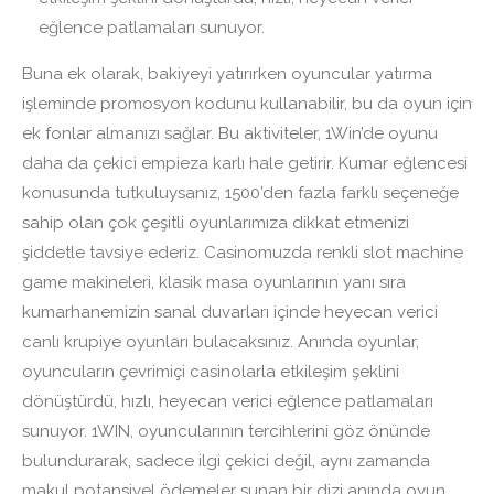
eğlence patlamaları sunuyor.
Buna ek olarak, bakiyeyi yatırırken oyuncular yatırma
işleminde promosyon kodunu kullanabilir, bu da oyun için
ek fonlar almanızı sağlar. Bu aktiviteler, 1Win’de oyunu
daha da çekici empieza karlı hale getirir. Kumar eğlencesi
konusunda tutkuluysanız, 1500’den fazla farklı seçeneğe
sahip olan çok çeşitli oyunlarımıza dikkat etmenizi
şiddetle tavsiye ederiz. Casinomuzda renkli slot machine
game makineleri, klasik masa oyunlarının yanı sıra
kumarhanemizin sanal duvarları içinde heyecan verici
canlı krupiye oyunları bulacaksınız. Anında oyunlar,
oyuncuların çevrimiçi casinolarla etkileşim şeklini
dönüştürdü, hızlı, heyecan verici eğlence patlamaları
sunuyor. 1WIN, oyuncularının tercihlerini göz önünde
bulundurarak, sadece ilgi çekici değil, aynı zamanda
makul potansiyel ödemeler sunan bir dizi anında oyun