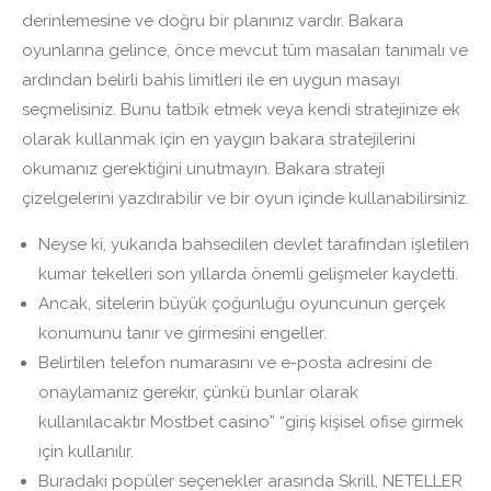
derinlemesine ve doğru bir planınız vardır. Bakara
oyunlarına gelince, önce mevcut tüm masaları tanımalı ve
ardından belirli bahis limitleri ile en uygun masayı
seçmelisiniz. Bunu tatbik etmek veya kendi stratejinize ek
olarak kullanmak için en yaygın bakara stratejilerini
okumanız gerektiğini unutmayın. Bakara strateji
çizelgelerini yazdırabilir ve bir oyun içinde kullanabilirsiniz.
Neyse ki, yukarıda bahsedilen devlet tarafından işletilen
kumar tekelleri son yıllarda önemli gelişmeler kaydetti.
Ancak, sitelerin büyük çoğunluğu oyuncunun gerçek
konumunu tanır ve girmesini engeller.
Belirtilen telefon numarasını ve e-posta adresini de
onaylamanız gerekir, çünkü bunlar olarak
kullanılacaktır Mostbet casino” “giriş kişisel ofise girmek
için kullanılır.
Buradaki popüler seçenekler arasında Skrill, NETELLER