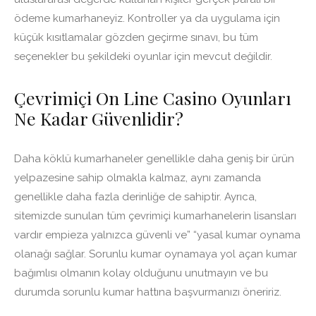
ödeme kumarhaneyiz. Kontroller ya da uygulama için
küçük kısıtlamalar gözden geçirme sınavı, bu tüm
seçenekler bu şekildeki oyunlar için mevcut değildir.
Çevrimiçi On Line Casino Oyunları
Ne Kadar Güvenlidir?
Daha köklü kumarhaneler genellikle daha geniş bir ürün
yelpazesine sahip olmakla kalmaz, aynı zamanda
genellikle daha fazla derinliğe de sahiptir. Ayrıca,
sitemizde sunulan tüm çevrimiçi kumarhanelerin lisansları
vardır empieza yalnızca güvenli ve” “yasal kumar oynama
olanağı sağlar. Sorunlu kumar oynamaya yol açan kumar
bağımlısı olmanın kolay olduğunu unutmayın ve bu
durumda sorunlu kumar hattına başvurmanızı öneririz.