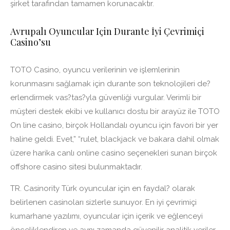
şirket tarafından tamamen korunacaktır.
Avrupalı Oyuncular Için Durante İyi Çevrimiçi
Casino’su
TOTO Casino, oyuncu verilerinin ve işlemlerinin
korunmasını sağlamak için durante son teknolojileri de?
erlendirmek vas?tas?yla güvenliği vurgular. Verimli bir
müşteri destek ekibi ve kullanıcı dostu bir arayüz ile TOTO
On line casino, birçok Hollandalı oyuncu için favori bir yer
haline geldi. Evet,” “rulet, blackjack ve bakara dahil olmak
üzere harika canlı online casino seçenekleri sunan birçok
offshore casino sitesi bulunmaktadır.
TR. Casinority Türk oyuncular için en faydal? olarak
belirlenen casinoları sizlerle sunuyor. En iyi çevrimiçi
kumarhane yazılımı, oyuncular için içerik ve eğlenceyi
önceliklendiren ve aynı zamanda güvenilir analitik veriler