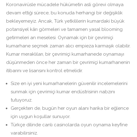
Koronavirüsle mücadele hükümetin asli görevi olmaya
devam ettiği sürece, bu konuda herhangi bir değişiklik
bekleyemeyiz. Ancak, Türk yetkililerin kumardaki büyük
potansiyel kârı görmeleri ve tamamen yasal blooming
getirmeleri an meselesi. Oynamak için bir çevrimiçi
kumarhane seçmek zaman alıcı empieza karmaşık olabilir.
Kumar meraklıları, bir çevrimiçi kumarhanede oynamayı
düşünmeden önce her zaman bir çevrimiçi kumarhanenin
itibarını ve lisansını kontrol etmelidir.
Size en iyi yeni kumarhanelerin güvenilir incelemelerini
sunmak için çevrimiçi kumar endüstrisinin nabzını
tutuyoruz.
Gerçekten de, bugün her oyun alanı harika bir eğlence
için uygun koşullar sunuyor.
Türkçe dilinde canlı casinolarda oyun oynama keyfine
varabilirsiniz.