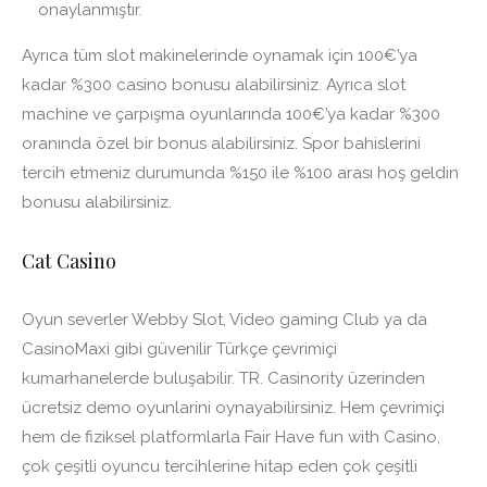
onaylanmıştır.
Ayrıca tüm slot makinelerinde oynamak için 100€’ya
kadar %300 casino bonusu alabilirsiniz. Ayrıca slot
machine ve çarpışma oyunlarında 100€’ya kadar %300
oranında özel bir bonus alabilirsiniz. Spor bahislerini
tercih etmeniz durumunda %150 ile %100 arası hoş geldin
bonusu alabilirsiniz.
Cat Casino
Oyun severler Webby Slot, Video gaming Club ya da
CasinoMaxi gibi güvenilir Türkçe çevrimiçi
kumarhanelerde buluşabilir. TR. Casinority üzerinden
ücretsiz demo oyunlarini oynayabilirsiniz. Hem çevrimiçi
hem de fiziksel platformlarla Fair Have fun with Casino,
çok çeşitli oyuncu tercihlerine hitap eden çok çeşitli