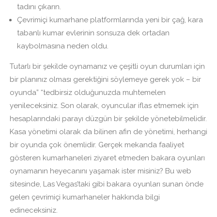
tadını çıkarın.
Çevrimiçi kumarhane platformlarında yeni bir çağ, kara
tabanlı kumar evlerinin sonsuza dek ortadan
kaybolmasına neden oldu.
Tutarlı bir şekilde oynamanız ve çeşitli oyun durumları için
bir planınız olması gerektiğini söylemeye gerek yok – bir
oyunda” “tedbirsiz olduğunuzda muhtemelen
yenileceksiniz. Son olarak, oyuncular iflas etmemek için
hesaplarındaki parayı düzgün bir şekilde yönetebilmelidir.
Kasa yönetimi olarak da bilinen afin de yönetimi, herhangi
bir oyunda çok önemlidir. Gerçek mekanda faaliyet
gösteren kumarhaneleri ziyaret etmeden bakara oyunları
oynamanın heyecanını yaşamak ister misiniz? Bu web
sitesinde, Las Vegas’taki gibi bakara oyunları sunan önde
gelen çevrimiçi kumarhaneler hakkında bilgi
edineceksiniz.