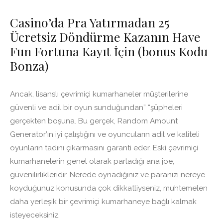
Casino’da Pra Yatırmadan 25
Ücretsiz Döndürme Kazanın Have
Fun Fortuna Kayıt İçin (bonus Kodu
Bonza)
Ancak, lisanslı çevrimiçi kumarhaneler müşterilerine
güvenli ve adil bir oyun sunduğundan” “şüpheleri
gerçekten boşuna. Bu gerçek, Random Amount
Generator’ın iyi çalıştığını ve oyuncuların adil ve kaliteli
oyunların tadını çıkarmasını garanti eder. Eski çevrimiçi
kumarhanelerin genel olarak parladığı ana joe,
güvenilirlikleridir. Nerede oynadığınız ve paranızı nereye
koyduğunuz konusunda çok dikkatliyseniz, muhtemelen
daha yerleşik bir çevrimiçi kumarhaneye bağlı kalmak
isteyeceksiniz.