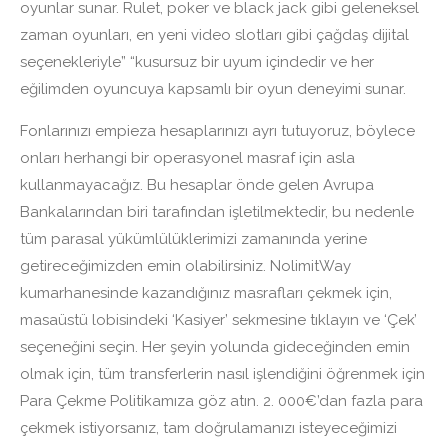
oyunlar sunar. Rulet, poker ve black jack gibi geleneksel
zaman oyunları, en yeni video slotları gibi çağdaş dijital
seçenekleriyle” “kusursuz bir uyum içindedir ve her
eğilimden oyuncuya kapsamlı bir oyun deneyimi sunar.
Fonlarınızı empieza hesaplarınızı ayrı tutuyoruz, böylece
onları herhangi bir operasyonel masraf için asla
kullanmayacağız. Bu hesaplar önde gelen Avrupa
Bankalarından biri tarafından işletilmektedir, bu nedenle
tüm parasal yükümlülüklerimizi zamanında yerine
getireceğimizden emin olabilirsiniz. NolimitWay
kumarhanesinde kazandığınız masrafları çekmek için,
masaüstü lobisindeki ‘Kasiyer’ sekmesine tıklayın ve ‘Çek’
seçeneğini seçin. Her şeyin yolunda gideceğinden emin
olmak için, tüm transferlerin nasıl işlendiğini öğrenmek için
Para Çekme Politikamıza göz atın. 2. 000€’dan fazla para
çekmek istiyorsanız, tam doğrulamanızı isteyeceğimizi