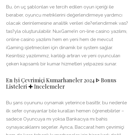
Bu, ön uç şablonları ve tercih edilen oyun içeriği ile
beraber, oyuncu metriklerini değerlendirmeye yardımcı
olacak derinlemesine analitik verileri de?erlendirmek vas?
tas?yla oluşturulabilir. NuxGame’in on-line casino yazılımı,
online casino yazılımı hem en yeni hem de mevcut
iGaming işletmecileri için dinamik bir system sağlar.
Kesintisiz yazılımımız, karlılığı artıran ve yeni oyuncuları
çeken kapsamlı bir kumar hizmetleri yelpazesi sunar.
En İyi Çevrimiçi Kumarhaneler 2024 ᐈ Bonus
Listeleri ✚ İncelemeler
Bu şans oyununu oynamak yeterince basittir, bu nedenle
ilk sefer oynayanlar bile kuralları hemen öğrenebilirler –
sadece Oyuncuya mı yoksa Bankacıya mı bahis
oynayacaklarını seçerler. Ayrıca, Baccarat hem çevrimiçi