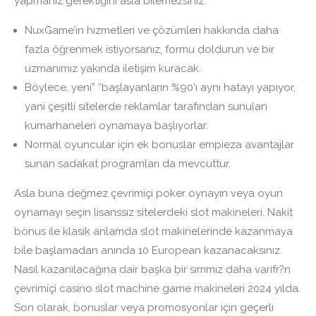
yapmanız gerektiğini asla bilemezsiniz.
NuxGame’in hizmetleri ve çözümleri hakkında daha
fazla öğrenmek istiyorsanız, formu doldurun ve bir
uzmanımız yakında iletişim kuracak.
Böylece, yeni” “başlayanların %90’ı aynı hatayı yapıyor,
yani çeşitli sitelerde reklamlar tarafından sunulan
kumarhaneleri oynamaya başlıyorlar.
Normal oyuncular için ek bonuslar empieza avantajlar
sunan sadakat programları da mevcuttur.
Asla buna değmez çevrimiçi poker oynayın veya oyun
oynamayı seçin lisanssız sitelerdeki slot makineleri. Nakit
bonus ile klasik anlamda slot makinelerinde kazanmaya
bile başlamadan anında 10 European kazanacaksınız.
Nasıl kazanılacağına dair başka bir sırrımız daha varifr?n
çevrimiçi casino slot machine game makineleri 2024 yılda.
Son olarak, bonuslar veya promosyonlar için geçerli