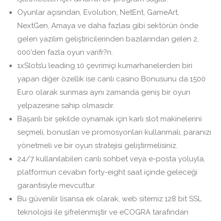
Oyunlar açısından, Evolution, NetEnt, GameArt,
NextGen, Amaya ve daha fazlası gibi sektörün önde
gelen yazılım geliştiricilerinden bazılarından gelen 2,
000’den fazla oyun varifr?n.
1xSlots’u leading 10 çevrimiçi kumarhanelerden biri
yapan diğer özellik ise canlı casino Bonusunu da 1500
Euro olarak sunması aynı zamanda geniş bir oyun
yelpazesine sahip olmasıdır.
Başarılı bir şekilde oynamak için karlı slot makinelerini
seçmeli, bonusları ve promosyonları kullanmalı, paranızı
yönetmeli ve bir oyun stratejisi geliştirmelisiniz.
24/7 kullanılabilen canlı sohbet veya e-posta yoluyla,
platformun cevabın forty-eight saat içinde geleceği
garantisiyle mevcuttur.
Bu güvenilir lisansa ek olarak, web sitemiz 128 bit SSL
teknolojisi ile şifrelenmiştir ve eCOGRA tarafından