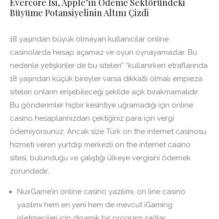
Evercore Isi, Apple’ın Ödeme Sektöründeki
Büyüme Potansiyelinin Altını Çizdi
18 yaşından büyük olmayan kullanıcılar online
casinolarda hesap açamaz ve oyun oynayamazlar. Bu
nedenle yetişkinler de bu siteleri” “kullanırken etraflarında
18 yaşından küçük bireyler varsa dikkatli olmalı empieza
siteleri onların erişebileceği şekilde açık bırakmamalıdır.
Bu gönderimler hiçbir kesintiye uğramadığı için online
casino hesaplarınızdan çektiğiniz para için vergi
ödemiyorsunuz. Ancak size Türk on the internet casinosu
hizmeti veren yurtdışı merkezli on the internet casino
sitesi, bulunduğu ve çalıştığı ülkeye vergisini ödemek
zorundadır.
NuxGame’in online casino yazılımı, on line casino
yazılımı hem en yeni hem de mevcut iGaming
işletmecileri için dinamik bir program sağlar.