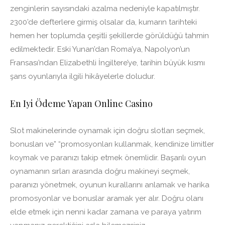
zenginlerin sayısındaki azalma nedeniyle kapatılmıştır.
2300’de defterlere girmiş olsalar da, kumarın tarihteki
hemen her toplumda çeşitli şekillerde görüldüğü tahmin
edilmektedir. Eski Yunan’dan Roma’ya, Napolyon’un
Fransası’ndan Elizabethli İngiltere’ye, tarihin büyük kısmı
şans oyunlarıyla ilgili hikâyelerle doludur.
En Iyi Ödeme Yapan Online Casino
Slot makinelerinde oynamak için doğru slotları seçmek,
bonusları ve” “promosyonları kullanmak, kendinize limitler
koymak ve paranızı takip etmek önemlidir. Başarılı oyun
oynamanın sırları arasında doğru makineyi seçmek,
paranızı yönetmek, oyunun kurallarını anlamak ve harika
promosyonlar ve bonuslar aramak yer alır. Doğru olanı
elde etmek için nenni kadar zamana ve paraya yatırım