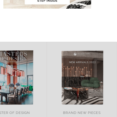
ND NEW PIECES
ITALY