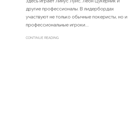
Здесь играет Линус Луис, Леон Цукерник и
другие профессионалы. В лидербордах
участвуют не только обычные покеристы, но и
профессиональные игроки....
CONTINUE READING