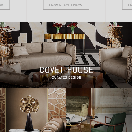
OW
DOWNLOAD NOW
D