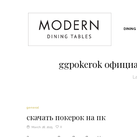
DINING
ggpokerok офици
L
general
скачать покерок на пк
0
March 28, 2025