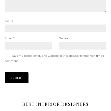
Name
*
Email
*
Website
Save my name, email, and website in this browser for the next time I
comment.
BEST INTERIOR DESIGNERS