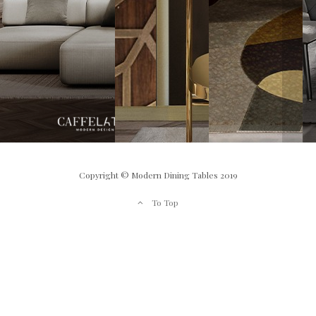
Copyright © Modern Dining Tables 2019
To Top